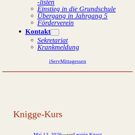
-listen
Einstieg in die Grundschule
Übergang in Jahrgang 5
Förderverein
Kontakt
Sekretariat
Krankmeldung
iServ
Mittagessen
Knigge-Kurs
Mai 13, 2026
—
Leonie Knost
von