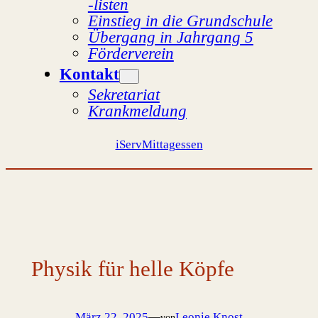
-listen
Einstieg in die Grundschule
Übergang in Jahrgang 5
Förderverein
Kontakt
Sekretariat
Krankmeldung
iServ
Mittagessen
Physik für helle Köpfe
März 22, 2025
—
Leonie Knost
von