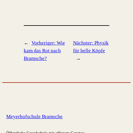
←
Vorheriger:
Wie
Nächster:
Physik
kam das Rot nach
für helle Köpfe
Bramsche?
→
Meyerhofschule Bramsche
Öffentliche Grundschule mit offenem Ganztag